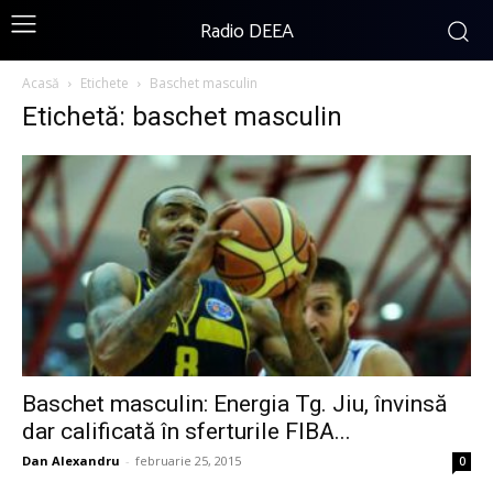
Radio DEEA
Acasă
Etichete
Baschet masculin
Etichetă: baschet masculin
Baschet masculin: Energia Tg. Jiu, învinsă
dar calificată în sferturile FIBA...
Dan Alexandru
-
februarie 25, 2015
0