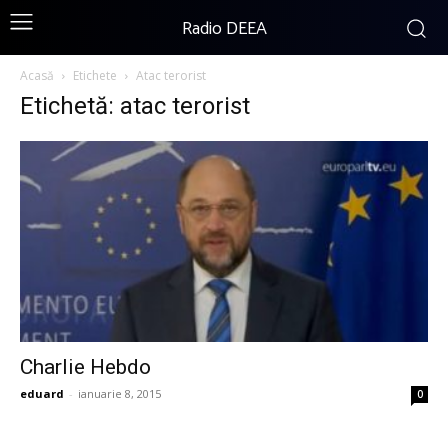
Radio DEEA
Acasă
Etichete
Atac terorist
Etichetă: atac terorist
Charlie Hebdo
eduard
-
ianuarie 8, 2015
0