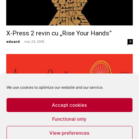
X-Press 2 revin cu „Rise Your Hands”
eduard
-
mai 24, 2008
0
We use cookies to optimize our website and our service.
Accept cookies
Functional only
X-Press 2 mixeaza Coast2Coast
View preferences
eduard
-
ianuarie 31, 2008
0