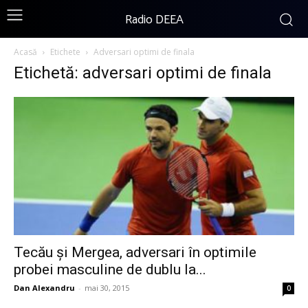
Radio DEEA
Acasă
Etichete
Adversari optimi de finala
Etichetă: adversari optimi de finala
Tecău și Mergea, adversari în optimile
probei masculine de dublu la...
Dan Alexandru
-
mai 30, 2015
0