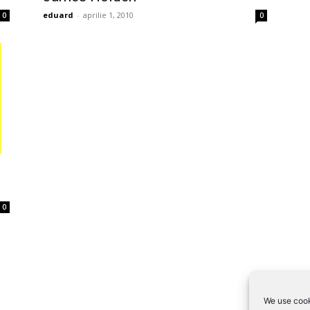
eduard
-
aprilie 1, 2010
0
0
0
We use cook