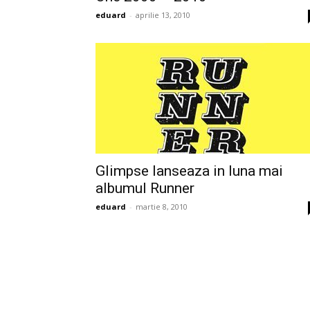
eduard
-
aprilie 13, 2010
Glimpse lanseaza in luna mai
albumul Runner
eduard
-
martie 8, 2010