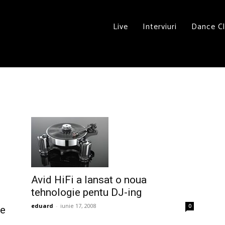
Live
Interviuri
Dance C
Avid HiFi a lansat o noua
tehnologie pentu DJ-ing
eduard
-
iunie 17, 2008
0
ie