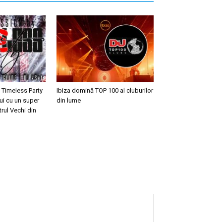
 Timeless Party
Ibiza domină TOP 100 al cluburilor
ui cu un super
din lume
trul Vechi din