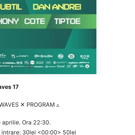
ves 17
WAVES ✕ PROGRAM ▵
0 aprilie. Ora 22:30.
a intrare: 30lei <00:00> 50lei