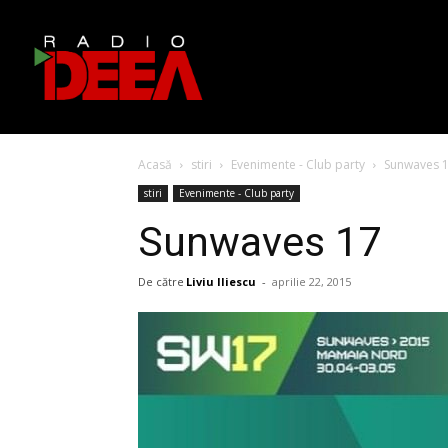
Acasă
stiri
Evenimente - Club party
Sunwaves 
stiri
Evenimente - Club party
Sunwaves 17
De către
Liviu Iliescu
-
aprilie 22, 2015