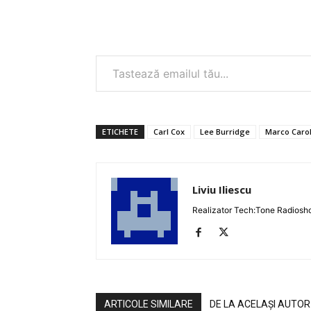
Tastează emailul tău...
ETICHETE
Carl Cox
Lee Burridge
Marco Caro
Liviu Iliescu
Realizator Tech:Tone Radiosh
ARTICOLE SIMILARE
DE LA ACELAȘI AUTOR