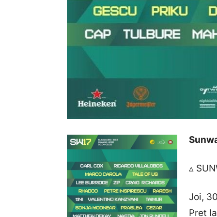
Sunwa
▵ SUN
Joi, 3
Pret l