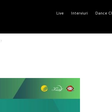
Live
Interviuri
Dance C
17