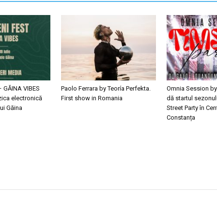
– GĂINA VIBES
Paolo Ferrara by Teoría Perfekta.
Omnia Session by
ica electronică
First show in Romania
dă startul sezonul
ui Găina
Street Party în Cen
Constanța