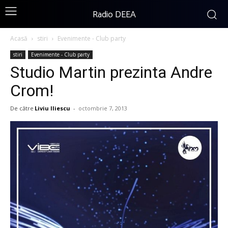
Radio DEEA
Acasă
stiri
Evenimente - Club party
stiri
Evenimente - Club party
Studio Martin prezinta Andre
Crom!
De către
Liviu Iliescu
-
octombrie 7, 2013