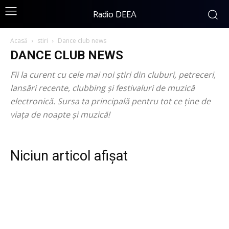
Radio DEEA
Acasă
stiri
Dance club news
DANCE CLUB NEWS
Fii la curent cu cele mai noi știri din cluburi, petreceri,
lansări recente, clubbing și festivaluri de muzică
electronică. Sursa ta principală pentru tot ce ține de
viața de noapte și muzică!
Niciun articol afișat