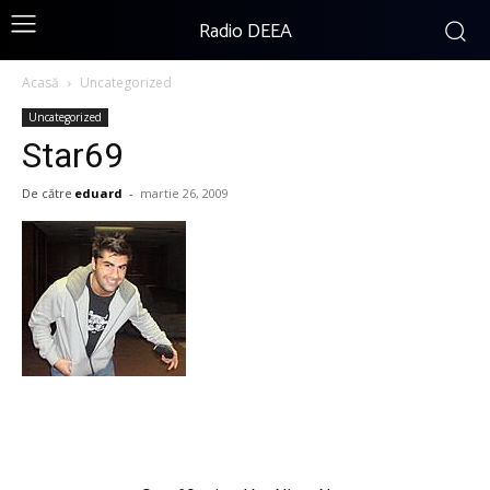
Radio DEEA
Acasă
Uncategorized
Uncategorized
Star69
De către
eduard
-
martie 26, 2009