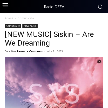
Radio DEEA
Acasă
Comunicate
Comunicate
New music
[NEW MUSIC] Siskin – Are
We Dreaming
De către
Ramona Campean
-
iulie 21, 2023