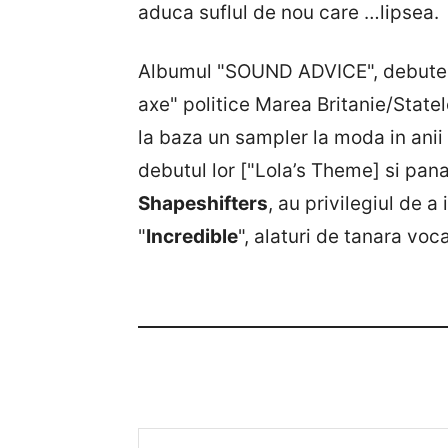
aduca suflul de nou care …lipsea.
Albumul "SOUND ADVICE", debute
axe" politice Marea Britanie/Statele
la baza un sampler la moda in anii 
debutul lor ["Lola’s Theme] si pan
Shapeshifters
, au privilegiul de a
"
Incredible
", alaturi de tanara voca
Tastează emailul tău...