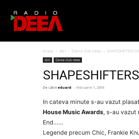
Acasă
stiri
Dance club news
SHAPESHIFTERS D
stiri
Dance club news
SHAPESHIFTERS
De către
eduard
-
februarie 1, 2006
In cateva minute s-au vazut plasati
House Music Awards
, s-au vazut
End……
Legende precum Chic, Frankie Knuc