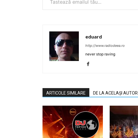
eduard
http://www.radiodeea.ro
never stop raving
ARTICOLE SIMILARE
DE LA ACELAȘI AUTOR