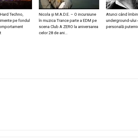
 Hard Techno,
Nicola și M.A.D.E. – O incursiune
Atunci când îmbini
nimente pe fondul
în muzica Trance parte a EDM pe
underground-ului 
 comportament
scena Club A ZERO la aniversarea
personală puterni
t
celor 28 de ani...