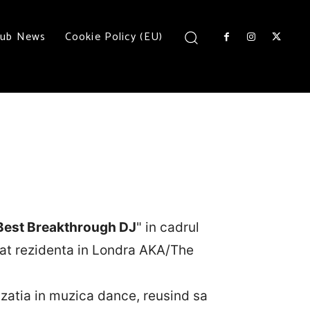
lub News
Cookie Policy (EU)
Best Breakthrough DJ
" in cadrul
nuat rezidenta in Londra AKA/The
zatia in muzica dance, reusind sa