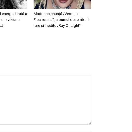
 energia brută a
Madonna anunță „Veronica
cu o viziune
Electronica”, albumul de remixuri
că
rare și inedite „Ray Of Light”