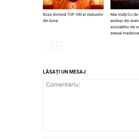
Ibiza domină TOP 100 al cluburilor
Mai mulți DJ de
din lume
excluși din eve
acuzațiilor de
sexual inadecva
LĂSAȚI UN MESAJ