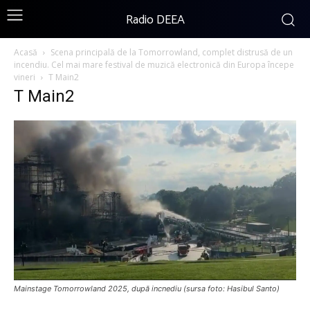
Radio DEEA
Acasă
Scena principală de la Tomorrowland, complet distrusă de un
incendiu. Cel mai mare festival de muzică electronică din Europa începe
vineri
T Main2
T Main2
Mainstage Tomorrowland 2025, după incnediu (sursa foto: Hasibul Santo)