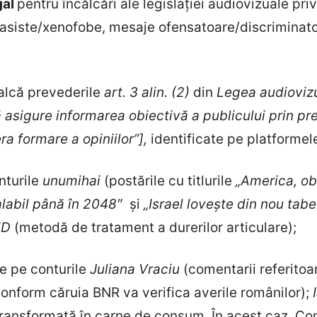
gal
pentru încălcări ale legislației audiovizuale pri
 rasiste/xenofobe, mesaje ofensatoare/discriminator
alcă prevederile
art. 3 alin. (2)
din
Legea audiovizua
 asigure informarea obiectivă a publicului prin pre
ra formare a opiniilor”],
identificate pe platformel
nturile
unumihai
(postările cu titlurile
„America, obl
valabil până în 2048″
și
„Israel lovește din nou taber
ăMD
(metodă de tratament a durerilor articulare);
te pe conturile
Juliana Vraciu
(comentarii referito
onform căruia BNR va verifica averile românilor);
transformată în carne de consum. În acest caz, Cons