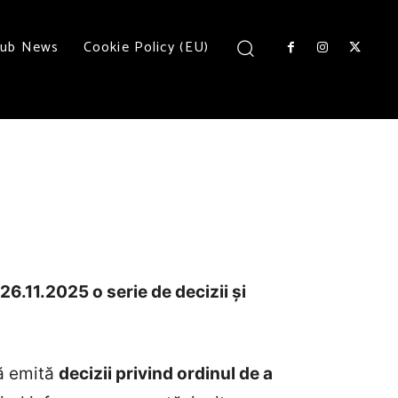
lub News
Cookie Policy (EU)
26.11.2025 o serie de decizii și
să emită
decizii privind ordinul de a