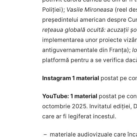
Poliției);
Vasile Mironeasa
(reel de
președintelui american despre Cur
rețeaua globală ocultă: acuzații ș
implementarea unor proiecte vizân
antiguvernamentale din Franța);
I
platformă pentru a se verifica dacă
Instagram 1 material
postat pe co
YouTube: 1 material
postat pe con
octombrie 2025. Invitatul ediției, D
care ar fi legiferat incestul.
–
materiale audiovizuale care înc