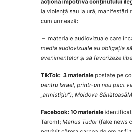
acționa împotriva conținutului ile
la violență sau la ură, manifestări
cum urmează:
–
materiale audiovizuale care înc
media audiovizuale au obligaţia să
evenimentelor şi să favorizeze libe
TikTok: 3 materiale
postate pe co
pentru Israel, printr-un nou pact 
„armistițiu”); Moldova Sănătoas
Facebook: 10 materiale
identifica
Tarom);
Marius Tudor
(fake news c
potrivit cărora carnea de om ar fi 