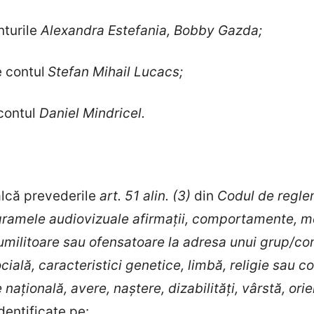
nturile
Alexandra Estefania,
Bobby Gazda;
e contul
Stefan Mihail Lucacs;
 contul
Daniel Mindricel.
alcă prevederile
art. 51 alin. (3)
din
Codul de regle
ogramele audiovizuale afirmații, comportamente, m
umilitoare sau ofensatoare la adresa unui grup/com
cială, caracteristici genetice, limbă, religie sau co
 națională, avere, naștere, dizabilități, vârstă, or
identificate pe: