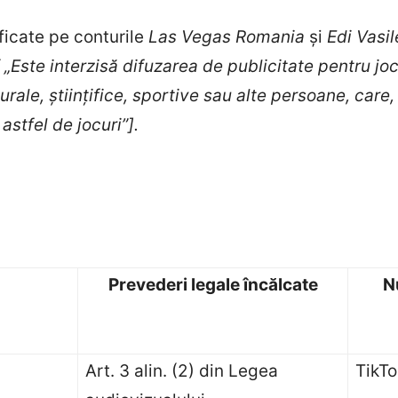
ificate pe conturile
Las Vegas Romania
și
Edi Vasil
 [ „Este interzisă difuzarea de publicitate pentru j
turale, științifice, sportive sau alte persoane, care,
astfel de jocuri”].
Prevederi legale încălcate
N
Art. 3 alin. (2) din Legea
TikTo