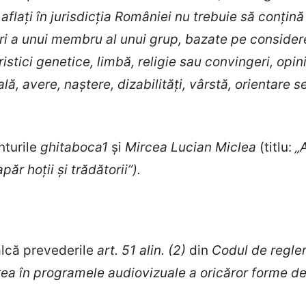
flaţi în jurisdicţia României nu trebuie să conţină :
ri a unui membru al unui grup, bazate pe consider
istici genetice, limbă, religie sau convingeri, opini
lă, avere, naştere, dizabilităţi, vârstă, orientare 
nturile
ghitaboca1
și
Mircea Lucian Miclea
(titlu:
„
r hoții și trădătorii”).
alcă prevederile
art. 51 alin. (2)
din
Codul de regle
area în programele audiovizuale a oricăror forme de