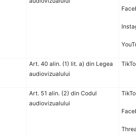
audiovizualului
Faceb
Insta
YouTu
Art. 40 alin. (1) lit. a) din Legea
TikTo
audiovizualului
Art. 51 alin. (2) din Codul
TikTo
audiovizualului
Faceb
Threa