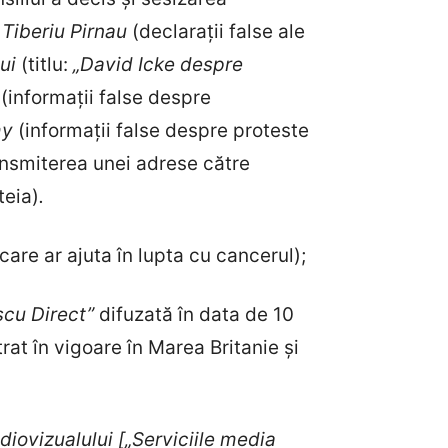
;
Tiberiu Pirnau
(declarații false ale
lui
(titlu:
„David Icke despre
n
(informații false despre
my
(informații false despre proteste
ransmiterea unei adrese către
teia)
.
care ar ajuta în lupta cu cancerul);
cu Direct”
difuzată în data de 10
trat în vigoare în Marea Britanie și
iovizualului [„Serviciile media