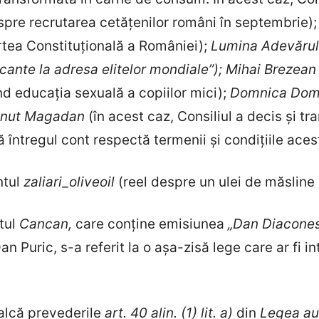
spre recrutarea cetățenilor români în septembrie)
tea Constituțională a României);
Lumina Adevăru
ocante la adresa elitelor mondiale”); Mihai Brezea
d educația sexuală a copiilor mici);
Domnica Do
onut Magadan
(în acest caz, Consiliul a decis și t
 întregul cont respectă termenii și condițiile aces
ntul
zaliari_oliveoil
(reel despre un ulei de măsline 
tul
Cancan,
care conține emisiunea
„Dan Diacones
an Puric, s-a referit la o așa-zisă lege care ar fi in
alcă prevederile
art. 40 alin. (1) lit. a)
din
Legea aud