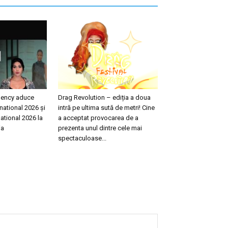
ency aduce
Drag Revolution – ediția a doua
national 2026 și
intră pe ultima sută de metri! Cine
ational 2026 la
a acceptat provocarea de a
ia
prezenta unul dintre cele mai
spectaculoase...