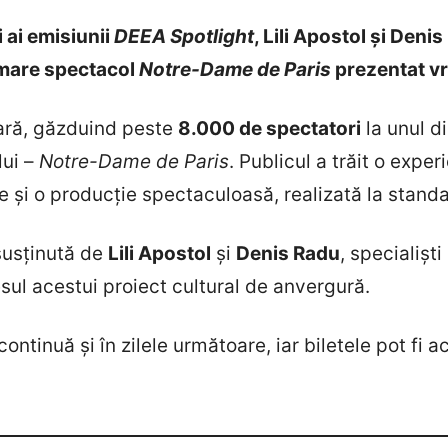
i ai emisiunii
DEEA Spotlight
, Lili Apostol și Deni
i mare spectacol
Notre-Dame de Paris
prezentat vr
ară, găzduind peste
8.000 de spectatori
la unul d
lui –
Notre-Dame de Paris
. Publicul a trăit o exp
 și o producție spectaculoasă, realizată la standa
susținută de
Lili Apostol
și
Denis Radu
, specialiști
cesul acestui proiect cultural de anvergură.
continuă și în zilele următoare, iar biletele pot fi 