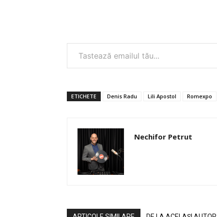
Tastează emailul tău...
ETICHETE
Denis Radu
Lili Apostol
Romexpo
Nechifor Petrut
ARTICOLE SIMILARE
DE LA ACELAȘI AUTOR