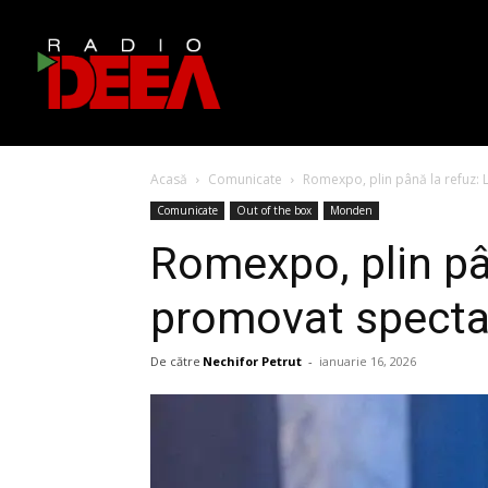
Acasă
Comunicate
Romexpo, plin până la refuz: L
Comunicate
Out of the box
Monden
Romexpo, plin pân
promovat specta
De către
Nechifor Petrut
-
ianuarie 16, 2026