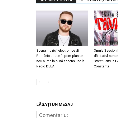
Scena muzicii electronice din
Omnia Session b
România aduce în prim-plan un
dă startul sezon
nou nume în plină ascensiune la
Street Party în C
Radio DEEA
Constanța
LĂSAȚI UN MESAJ