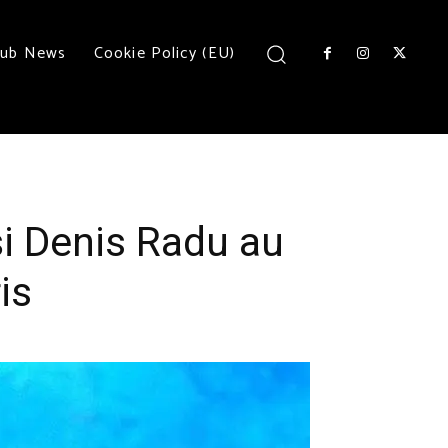
lub News
Cookie Policy (EU)
și Denis Radu au
is