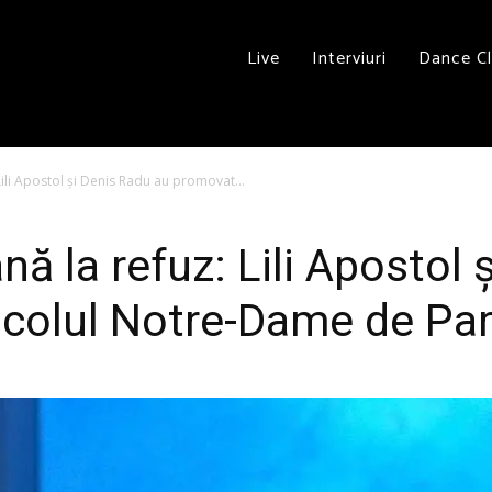
Live
Interviuri
Dance C
ili Apostol și Denis Radu au promovat...
ă la refuz: Lili Apostol 
colul Notre-Dame de Par