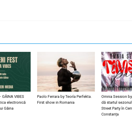
– GĂINA VIBES
Paolo Ferrara by Teoría Perfekta.
Omnia Session by
ica electronică
First show in Romania
dă startul sezonul
ui Găina
Street Party în Cen
Constanța