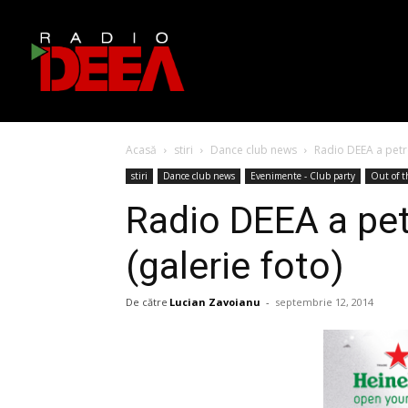
Acasă
stiri
Dance club news
Radio DEEA a petre
stiri
Dance club news
Evenimente - Club party
Out of t
Radio DEEA a petr
(galerie foto)
De către
Lucian Zavoianu
-
septembrie 12, 2014