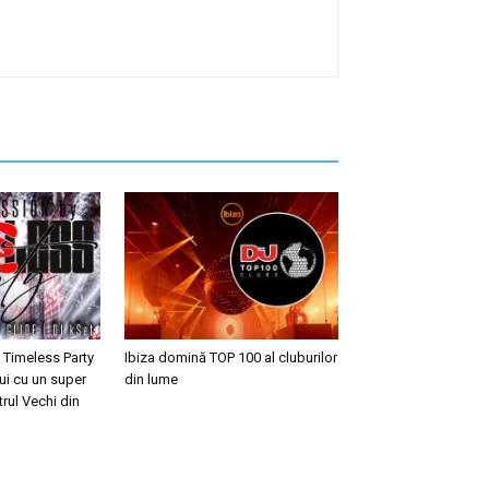
 Timeless Party
Ibiza domină TOP 100 al cluburilor
ui cu un super
din lume
trul Vechi din