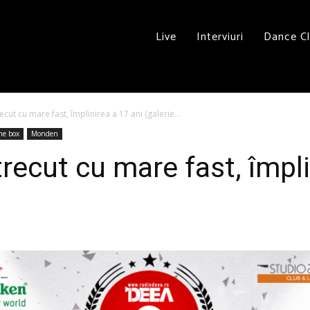
Live
Interviuri
Dance C
cut cu mare fast, împlinirea a 17 ani (galerie...
he box
Monden
ecut cu mare fast, împli