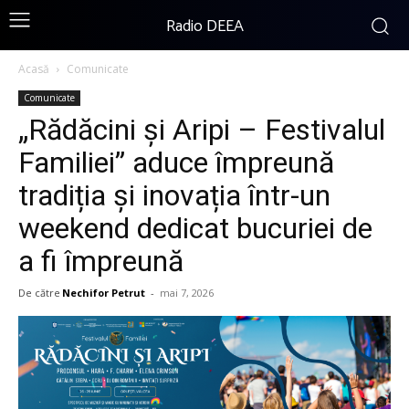
Radio DEEA
Acasă
Comunicate
Comunicate
„Rădăcini și Aripi – Festivalul
Familiei” aduce împreună
tradiția și inovația într-un
weekend dedicat bucuriei de
a fi împreună
De către
Nechifor Petrut
-
mai 7, 2026