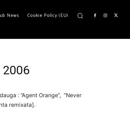
lub News
Cookie Policy (EU)
 2006
dauga : ”Agent Orange”, ”Never
anta remixata].