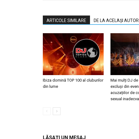
ARTICOLE SIMILARE
DE LA ACELAȘI AUTOR
Ibiza domină TOP 100 al cluburilor
Mai mulți DJ de
din lume
excluși din eve
acuzațiilor de
sexual inadecva
LĂSAȚI UN MESAJ