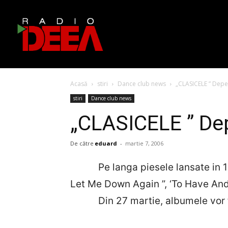
Acasă
stiri
Dance club news
„CLASICELE ” Dep
stiri
Dance club news
„CLASICELE ” De
De către
eduard
-
martie 7, 2006
Pe langa piesele lansate in 1987
Let Me Down Again ”, ‘To Have And t
Din 27 martie, albumele vor fi 