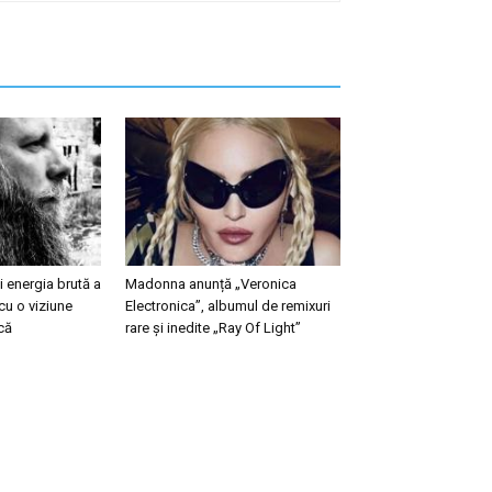
 energia brută a
Madonna anunță „Veronica
cu o viziune
Electronica”, albumul de remixuri
că
rare și inedite „Ray Of Light”