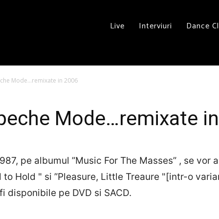
Live
Interviuri
Dance C
eche Mode…remixate in 2006
peche Mode…remixate in
, pe albumul ”Music For The Masses” , se vor a
o Hold " si ”Pleasure, Little Treaure "[intr-o vari
disponibile pe DVD si SACD.