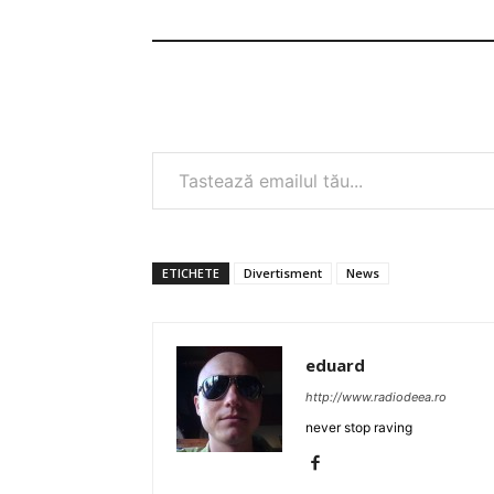
Tastează emailul tău...
ETICHETE
Divertisment
News
eduard
http://www.radiodeea.ro
never stop raving