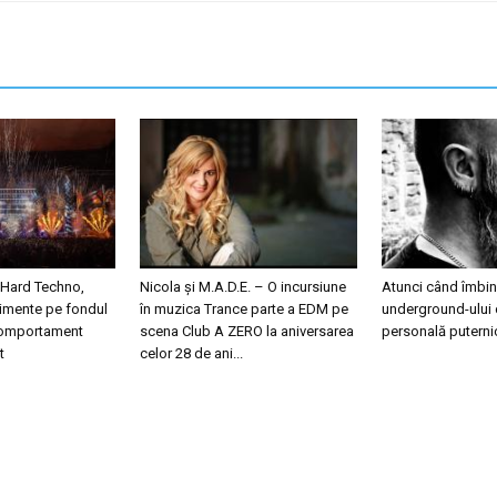
 Hard Techno,
Nicola și M.A.D.E. – O incursiune
Atunci când îmbini
nimente pe fondul
în muzica Trance parte a EDM pe
underground-ului 
 comportament
scena Club A ZERO la aniversarea
personală puterni
t
celor 28 de ani...