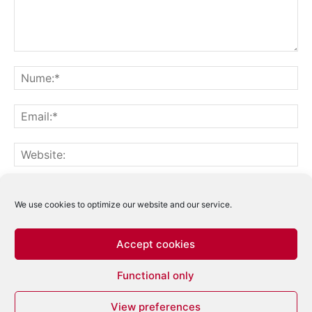
Notifică-mă prin email când sunt publicate alte comentarii.
Notifică-mă prin email când sunt publicate articole noi.
We use cookies to optimize our website and our service.
Accept cookies
Acest site folosește Akismet pentru a reduce
Functional only
spamul.
Află cum sunt procesate datele
comentariilor tale
.
View preferences