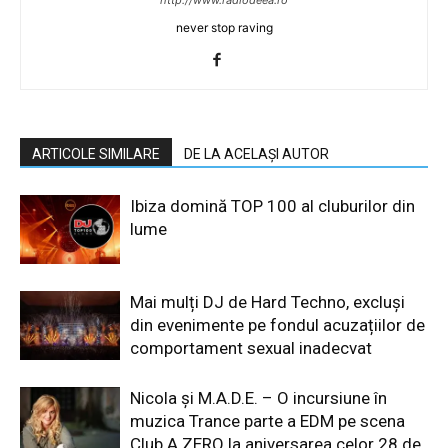
http://www.radiodeea.ro
never stop raving
ARTICOLE SIMILARE
DE LA ACELAȘI AUTOR
Ibiza domină TOP 100 al cluburilor din
lume
Mai mulți DJ de Hard Techno, excluși
din evenimente pe fondul acuzațiilor de
comportament sexual inadecvat
Nicola și M.A.D.E. – O incursiune în
muzica Trance parte a EDM pe scena
Club A ZERO la aniversarea celor 28 de