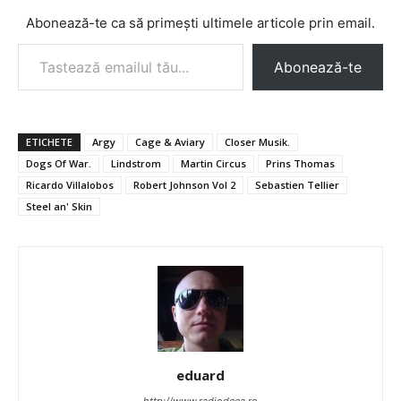
Abonează-te ca să primești ultimele articole prin email.
Tastează emailul tău...
Abonează-te
ETICHETE
Argy
Cage & Aviary
Closer Musik.
Dogs Of War.
Lindstrom
Martin Circus
Prins Thomas
Ricardo Villalobos
Robert Johnson Vol 2
Sebastien Tellier
Steel an' Skin
eduard