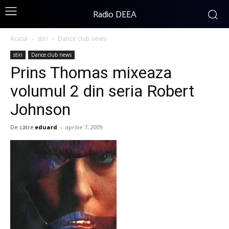
Radio DEEA
Acasă
stiri
Dance club news
stiri
Dance club news
Prins Thomas mixeaza
volumul 2 din seria Robert
Johnson
De către
eduard
-
aprilie 7, 2009