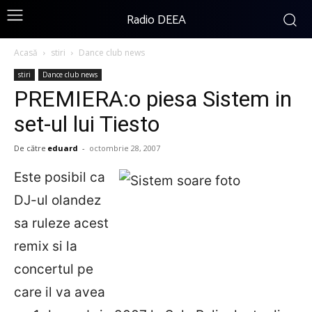
Radio DEEA
Acasă
stiri
Dance club news
stiri
Dance club news
PREMIERA:o piesa Sistem in
set-ul lui Tiesto
De către
eduard
-
octombrie 28, 2007
Este posibil ca
DJ-ul olandez
sa ruleze acest
remix si la
concertul pe
care il va avea