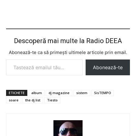
Descoperă mai multe la Radio DEEA
Abonează-te ca să primești ultimele articole prin email.
Tastează emailul tău...
Abonează-te
ETICHETE
album
dj magazine
sistem
SisTEMPO
soare
the dj list
Tiesto