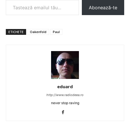
Abonează-te
ETICHETE
Oakenfold
Paul
eduard
http://www.radiodeea.ro
never stop raving