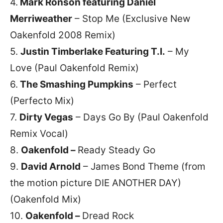
4.
Mark Ronson featuring Daniel
Merriweather
– Stop Me (Exclusive New
Oakenfold 2008 Remix)
5.
Justin Timberlake Featuring T.I.
– My
Love (Paul Oakenfold Remix)
6.
The Smashing Pumpkins
– Perfect
(Perfecto Mix)
7.
Dirty Vegas
– Days Go By (Paul Oakenfold
Remix Vocal)
8.
Oakenfold –
Ready Steady Go
9.
David Arnold
– James Bond Theme (from
the motion picture DIE ANOTHER DAY)
(Oakenfold Mix)
10.
Oakenfold –
Dread Rock