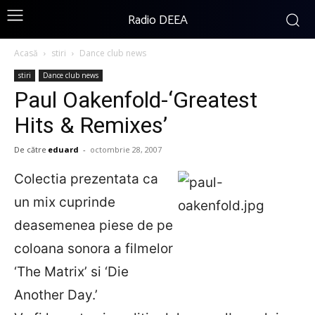
Radio DEEA
Acasă
stiri
Dance club news
stiri
Dance club news
Paul Oakenfold-‘Greatest
Hits & Remixes’
De către
eduard
-
octombrie 28, 2007
Colectia prezentata ca
un mix cuprinde
deasemenea piese de pe
coloana sonora a filmelor
‘The Matrix’ si ‘Die
Another Day.’