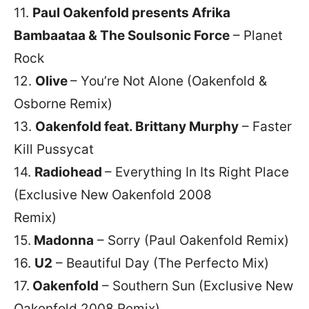
11.
Paul Oakenfold presents Afrika
Bambaataa & The Soulsonic Force
– Planet
Rock
12.
Olive
– You’re Not Alone (Oakenfold &
Osborne Remix)
13.
Oakenfold feat. Brittany Murphy
– Faster
Kill Pussycat
14.
Radiohead
– Everything In Its Right Place
(Exclusive New Oakenfold 2008
Remix)
15.
Madonna
– Sorry (Paul Oakenfold Remix)
16.
U2
– Beautiful Day (The Perfecto Mix)
17.
Oakenfold
– Southern Sun (Exclusive New
Oakenfold 2008 Remix)