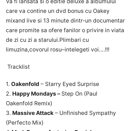
Va fi lansata si o editie deluxe a albumului
care va contine un dvd bonus cu Oakey
mixand live si 13 minute dintr-un documentar
care promite sa ofere fanilor o privire in viata
de zi cu zi a starului.Plimbari cu
limuzina,covorul rosu–intelegeti voi….!!!
Tracklist
1.
Oakenfold
– Starry Eyed Surprise
2.
Happy Mondays –
Step On (Paul
Oakenfold Remix)
3.
Massive Attack
– Unfinished Sympathy
(Perfecto Mix)