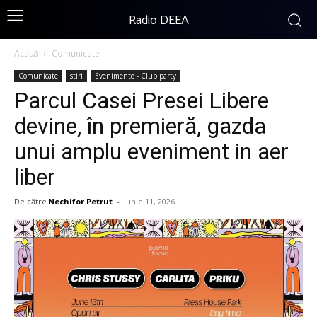
Radio DEEA
Acasă
Comunicate
Comunicate
stiri
Evenimente - Club party
Parcul Casei Presei Libere
devine, în premieră, gazda
unui amplu eveniment in aer
liber
De către
Nechifor Petrut
-
iunie 11, 2026