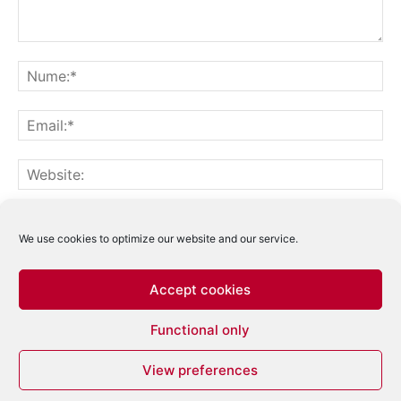
Notifică-mă prin email când sunt publicate alte comentarii.
Notifică-mă prin email când sunt publicate articole noi.
We use cookies to optimize our website and our service.
Accept cookies
Acest site folosește Akismet pentru a reduce
Functional only
spamul.
Află cum sunt procesate datele
comentariilor tale
.
View preferences