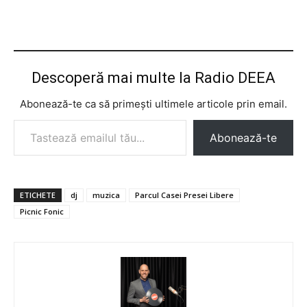
Descoperă mai multe la Radio DEEA
Abonează-te ca să primești ultimele articole prin email.
Tastează emailul tău...
Abonează-te
ETICHETE
dj
muzica
Parcul Casei Presei Libere
Picnic Fonic