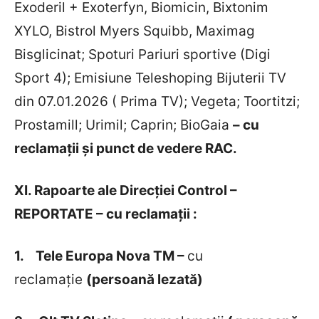
Exoderil + Exoterfyn, Biomicin, Bixtonim
XYLO, Bistrol Myers Squibb, Maximag
Bisglicinat; Spoturi Pariuri sportive (Digi
Sport 4); Emisiune Teleshoping Bijuterii TV
din 07.01.2026 ( Prima TV); Vegeta; Toortitzi;
Prostamill; Urimil; Caprin; BioGaia
– cu
reclamații și punct de vedere RAC.
XI. Rapoarte ale Direcției Control –
REPORTATE – cu reclamații :
1.
Tele Europa Nova TM –
cu
reclamație
(persoană lezată)