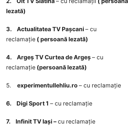
2.
Olt TV Slatina
– cu reclamații
( persoană
lezată)
3.
Actualitatea TV Pașcani
– cu
reclamație
( persoană lezată)
4.
Argeș TV Curtea de Argeș
– cu
reclamație
(persoană lezată)
5.
experimentullehliu.ro
– cu reclamație
6.
Digi Sport 1
– cu reclamație
7.
Infinit TV Iași –
cu reclamație