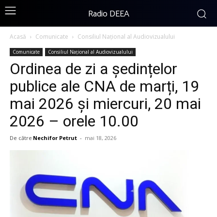
Radio DEEA
Acasă
Comunicate
Consiliul Național al Audiovizualului
Comunicate
Consiliul Național al Audiovizualului
Ordinea de zi a ședințelor
publice ale CNA de marți, 19
mai 2026 și miercuri, 20 mai
2026 – orele 10.00
De către
Nechifor Petrut
-
mai 18, 2026