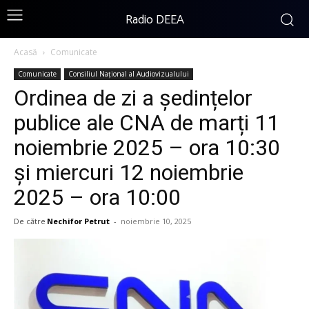
Radio DEEA
Acasă
Comunicate
Comunicate
Consiliul Național al Audiovizualului
Ordinea de zi a ședințelor
publice ale CNA de marți 11
noiembrie 2025 – ora 10:30
și miercuri 12 noiembrie
2025 – ora 10:00
De către
Nechifor Petrut
-
noiembrie 10, 2025