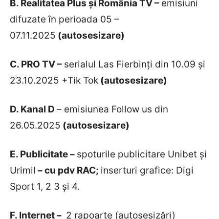
B. Realitatea Plus și România TV –
emisiuni
difuzate în perioada 05 –
07.11.2025
(autosesizare)
C. PRO TV –
serialul Las Fierbinți din 10.09 și
23.10.2025 +Tik Tok
(autosesizare)
D. Kanal D
– emisiunea Follow us din
26.05.2025
(autosesizare)
E. Publicitate –
spoturile publicitare Unibet și
Urimil
– cu pdv RAC;
inserturi grafice: Digi
Sport 1, 2 3 și 4.
F. Internet –
2 rapoarte (autosesizări)