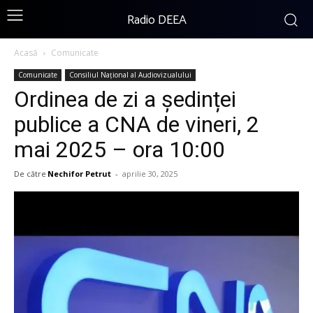
Radio DEEA
Acasă
Comunicate
Comunicate
Consiliul Național al Audiovizualului
Ordinea de zi a şedinței
publice a CNA de vineri, 2
mai 2025 – ora 10:00
De către
Nechifor Petrut
-
aprilie 30, 2025