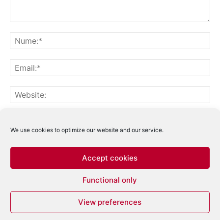
Notifică-mă prin email când sunt publicate alte comentarii.
Notifică-mă prin email când sunt publicate articole noi.
We use cookies to optimize our website and our service.
Accept cookies
Acest site folosește Akismet pentru a reduce
Functional only
spamul.
Află cum sunt procesate datele
comentariilor tale
.
View preferences