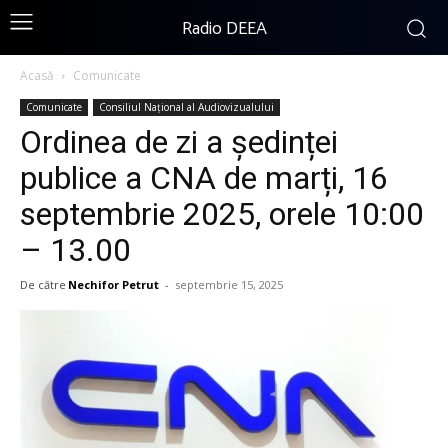
Radio DEEA
Acasă
Comunicate
Comunicate
Consiliul Național al Audiovizualului
Ordinea de zi a ședinței
publice a CNA de marți, 16
septembrie 2025, orele 10:00
– 13.00
De către
Nechifor Petrut
-
septembrie 15, 2025