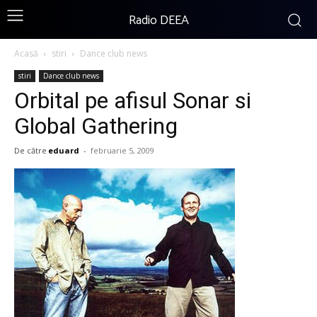
Radio DEEA
Acasă
stiri
Dance club news
stiri
Dance club news
Orbital pe afisul Sonar si
Global Gathering
De către
eduard
-
februarie 5, 2009