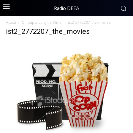
Radio DEEA
Acasă
O noapte cu dj-i si filme!
ist2_2772207_the_movies
ist2_2772207_the_movies