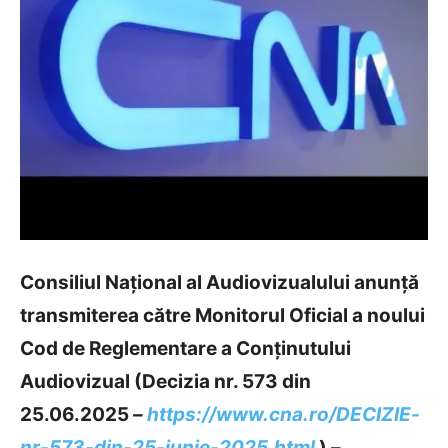
Consiliul Național al Audiovizualului anunță
transmiterea către Monitorul Oficial a
noului
Cod de Reglementare a Conținutului
Audiovizual (Decizia nr. 573 din
25.06.2025
–
https://www.cna.ro/DECIZIE-
nr-573-din-25-iunie-2025.html
)
–