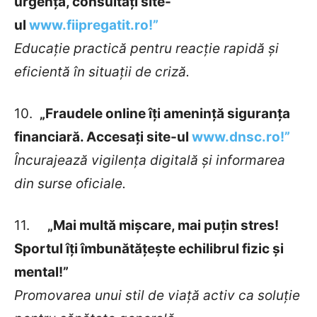
urgență, consultați site-
ul
www.fiipregatit.ro!”
Educație practică pentru reacție rapidă și
eficientă în situații de criză.
10.
„Fraudele online îți amenință siguranța
financiară. Accesați site-ul
www.dnsc.ro!”
Încurajează vigilența digitală și informarea
din surse oficiale.
11.
„Mai multă mișcare, mai puțin stres!
Sportul îți îmbunătățește echilibrul fizic și
mental!”
Promovarea unui stil de viață activ ca soluție