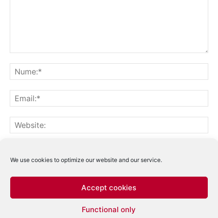
Notifică-mă prin email când sunt publicate alte comentarii.
Notifică-mă prin email când sunt publicate articole noi.
We use cookies to optimize our website and our service.
Accept cookies
Acest site folosește Akismet pentru a reduce
Functional only
spamul.
Află cum sunt procesate datele