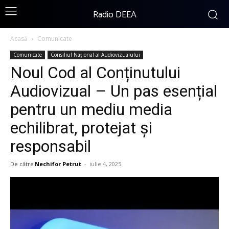
Radio DEEA
Acasă
Comunicate
Comunicate
Consiliul Național al Audiovizualului
Noul Cod al Conținutului
Audiovizual – Un pas esențial
pentru un mediu media
echilibrat, protejat și
responsabil
De către
Nechifor Petrut
-
iulie 4, 2025