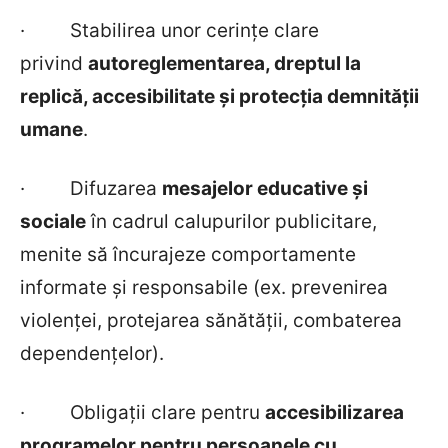
·
Stabilirea unor cerințe clare
privind
autoreglementarea, dreptul la
replică, accesibilitate și protecția demnității
umane
.
·
Difuzarea
mesajelor educative și
sociale
în cadrul calupurilor publicitare,
menite să încurajeze comportamente
informate și responsabile (ex. prevenirea
violenței, protejarea sănătății, combaterea
dependențelor).
·
Obligații clare pentru
accesibilizarea
programelor pentru persoanele cu