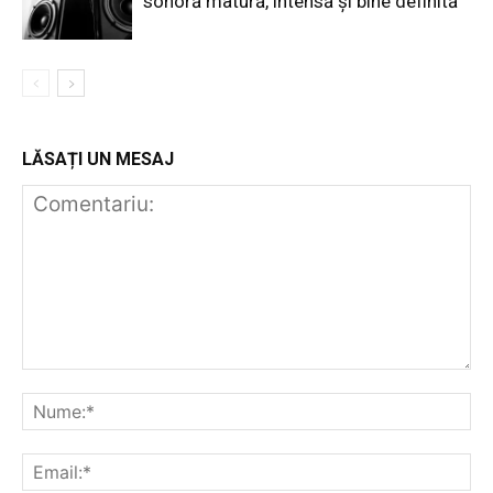
sonoră matură, intensă și bine definită
LĂSAȚI UN MESAJ