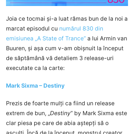
Joia ce tocmai și-a luat rămas bun de la noi a
marcat episodul cu
numărul 830 din
emisiunea „A State of Trance”
a lui Armin van
Buuren, și așa cum v-am obișnuit la început
de săptămână vă detaliem 3 release-uri
executate ca la carte:
Mark Sixma – Destiny
Prezis de foarte mulți ca fiind un release
extrem de bun, „
Destiny
” by Mark Sixma este
clar piesa pe care de abia aștepți să o
asculți. Încă de la început, monstrul creator