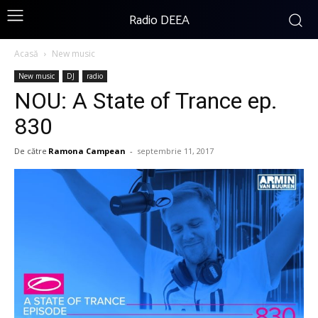
Radio DEEA
Acasă
New music
New music
DJ
radio
NOU: A State of Trance ep.
830
De către
Ramona Campean
-
septembrie 11, 2017