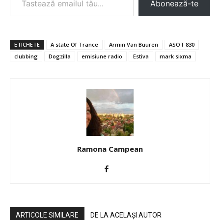
Abonează-te
ETICHETE
A state Of Trance
Armin Van Buuren
ASOT 830
clubbing
Dogzilla
emisiune radio
Estiva
mark sixma
Ramona Campean
ARTICOLE SIMILARE
DE LA ACELAȘI AUTOR