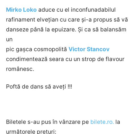
Mirko Loko
aduce cu el inconfunadabilul
rafinament elvețian cu care și-­a propus să vă
danseze până la epuizare. Și ca să balansăm
un
pic gașca cosmopolită
Victor Stancov
condimentează seara cu un strop de flavour
românesc.
Poftă de dans să aveți !!!
Biletele s-au pus în vânzare pe
bilete.ro.
la
următorele prețuri: