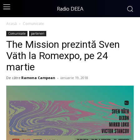
Radio DEEA
Acasă
Comunicate
Comunicate
parteneri
The Mission prezintă Sven
Väth la Romexpo, pe 24
martie
De către
Ramona Campean
-
ianuarie 19, 2018