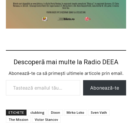
Descoperă mai multe la Radio DEEA
Abonează-te ca să primești ultimele articole prin email.
Tastează emailul tău...
Abonează-te
ETICHETE
clubbing
Dixon
Mirko Loko
Sven Vath
The Mission
Victor Stancov