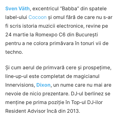
Sven Väth
, excentricul “Babba” din spatele
label‐ului
Cocoon
și omul fără de care nu s­‐ar
fi scris istoria muzicii electronice, revine pe
24 martie la Romexpo C6 din București
pentru a ne colora primăvara în tonuri vii de
techno.
Și cum aerul de primvară cere și prospețime,
line‐up­‐ul este completat de magicianul
Innervisions,
Dixon
, un nume care nu mai are
nevoie de nicio prezentare. DJ‐ul berlinez se
menține pe prima poziție în Top­‐ul DJ‐ilor
Resident Advisor încă din 2013.