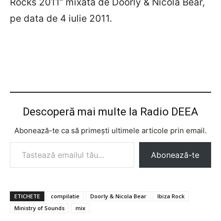
Rocks 2011” mixata de Doorly & Nicola Bear,
pe data de 4 iulie 2011.
Descoperă mai multe la Radio DEEA
Abonează-te ca să primești ultimele articole prin email.
Tastează emailul tău...
Abonează-te
ETICHETE
compilatie
Doorly & Nicola Bear
Ibiza Rock
Ministry of Sounds
mix