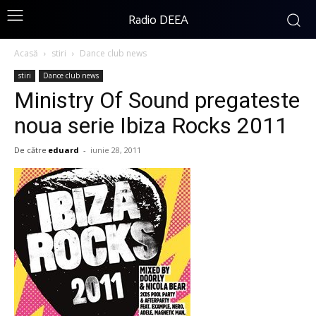
Radio DEEA
Acasă
stiri
Dance club news
stiri
Dance club news
Ministry Of Sound pregateste
noua serie Ibiza Rocks 2011
De către
eduard
-
iunie 28, 2011