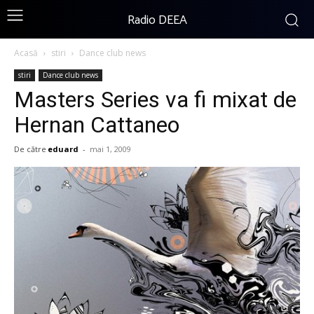
Radio DEEA
Acasă
stiri
Dance club news
stiri
Dance club news
Masters Series va fi mixat de
Hernan Cattaneo
De către
eduard
-
mai 1, 2009