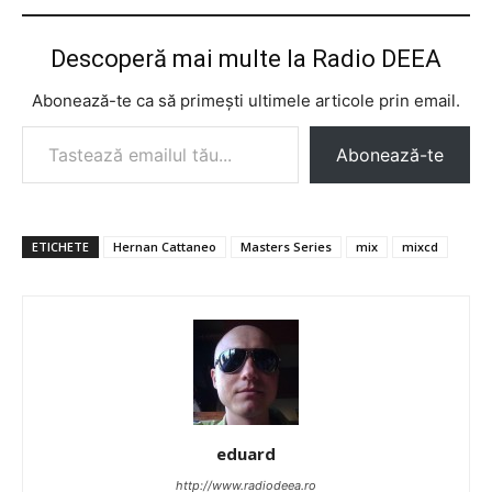
Descoperă mai multe la Radio DEEA
Abonează-te ca să primești ultimele articole prin email.
Tastează emailul tău...
Abonează-te
ETICHETE
Hernan Cattaneo
Masters Series
mix
mixcd
eduard
http://www.radiodeea.ro