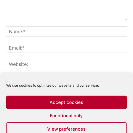
Notifică-mă prin email când sunt publicate alte comentarii.
Notifică-mă prin email când sunt publicate articole noi.
We use cookies to optimize our website and our service.
Accept cookies
Acest site folosește Akismet pentru a reduce
Functional only
spamul.
Află cum sunt procesate datele
comentariilor tale
.
View preferences