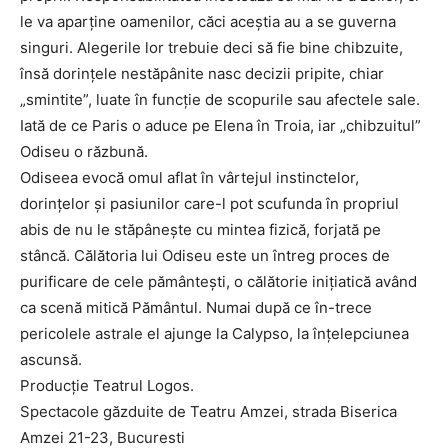
le va aparține oamenilor, căci aceștia au a se guverna
singuri. Alegerile lor trebuie deci să fie bine chibzuite,
însă dorințele nestăpânite nasc decizii pripite, chiar
„smintite”, luate în funcție de scopurile sau afectele sale.
Iată de ce Paris o aduce pe Elena în Troia, iar „chibzuitul”
Odiseu o răzbună.
Odiseea evocă omul aflat în vârtejul instinctelor,
dorințelor și pasiunilor care-l pot scufunda în propriul
abis de nu le stăpânește cu mintea fizică, forjată pe
stâncă. Călătoria lui Odiseu este un întreg proces de
purificare de cele pământești, o călătorie inițiatică având
ca scenă mitică Pământul. Numai după ce în-trece
pericolele astrale el ajunge la Calypso, la înțelepciunea
ascunsă.
Producție Teatrul Logos.
Spectacole găzduite de Teatru Amzei, strada Biserica
Amzei 21-23, Bucuresti