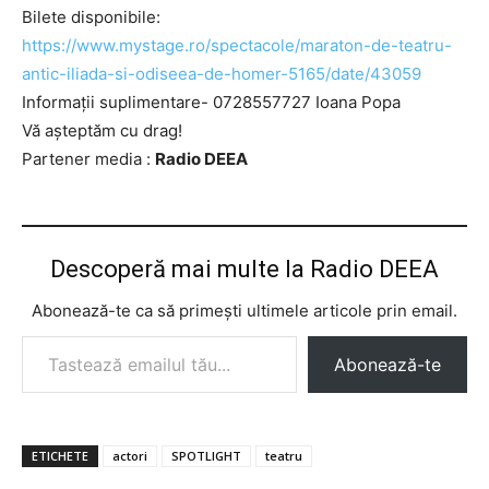
Bilete disponibile:
https://www.mystage.ro/spectacole/maraton-de-teatru-
antic-iliada-si-odiseea-de-homer-5165/date/43059
Informații suplimentare- 0728557727 Ioana Popa
Vă așteptăm cu drag!
Partener media :
Radio DEEA
Descoperă mai multe la Radio DEEA
Abonează-te ca să primești ultimele articole prin email.
Tastează emailul tău...
Abonează-te
ETICHETE
actori
SPOTLIGHT
teatru