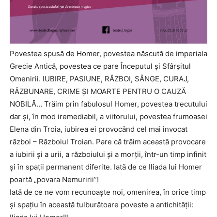
Povestea spusă de Homer, povestea născută de imperiala
Grecie Antică, povestea ce pare Începutul şi Sfârşitul
Omenirii. IUBIRE, PASIUNE, RĂZBOI, SÂNGE, CURAJ,
RĂZBUNARE, CRIME ŞI MOARTE PENTRU O CAUZĂ
NOBILĂ… Trăim prin fabulosul Homer, povestea trecutului
dar şi, în mod iremediabil, a viitorului, povestea frumoasei
Elena din Troia, iubirea ei provocând cel mai invocat
război – Războiul Troian. Pare că trăim această provocare
a iubirii şi a urii, a războiului şi a morţii, într-un timp infinit
şi în spaţii permanent diferite. Iată de ce Iliada lui Homer
poartă „povara Nemuririi”!
Iată de ce ne vom recunoaşte noi, omenirea, în orice timp
şi spaţiu în această tulburătoare poveste a antichităţii: