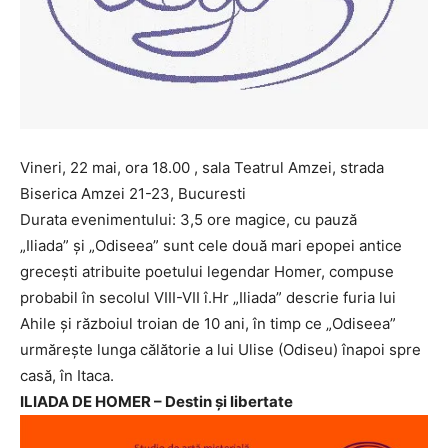
Vineri, 22 mai, ora 18.00 , sala Teatrul Amzei, strada
Biserica Amzei 21-23, Bucuresti
Durata evenimentului: 3,5 ore magice, cu pauză
„Iliada” și „Odiseea” sunt cele două mari epopei antice
grecești atribuite poetului legendar Homer, compuse
probabil în secolul VIII-VII î.Hr „Iliada” descrie furia lui
Ahile și războiul troian de 10 ani, în timp ce „Odiseea”
urmărește lunga călătorie a lui Ulise (Odiseu) înapoi spre
casă, în Itaca.
ILIADA DE HOMER – Destin şi libertate