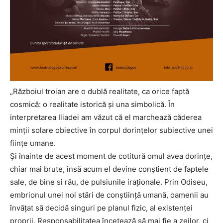
„Războiul troian are o dublă realitate, ca orice faptă
cosmică: o realitate istorică și una simbolică. În
interpretarea Iliadei am văzut că el marchează căderea
minții solare obiective în corpul dorințelor subiective unei
ființe umane.
Și înainte de acest moment de cotitură omul avea dorințe,
chiar mai brute, însă acum el devine conștient de faptele
sale, de bine si rău, de pulsiunile iraționale. Prin Odiseu,
embrionul unei noi stări de conștiință umană, oamenii au
învățat să decidă singuri pe planul fizic, al existenței
proprii. Responsabilitatea încetează să mai fie a zeilor, ci