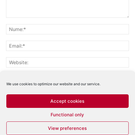
Notifică-mă prin email când sunt publicate alte comentarii.
Notifică-mă prin email când sunt publicate articole noi.
We use cookies to optimize our website and our service.
Accept cookies
Acest site folosește Akismet pentru a reduce
Functional only
spamul.
Află cum sunt procesate datele
comentariilor tale
.
View preferences