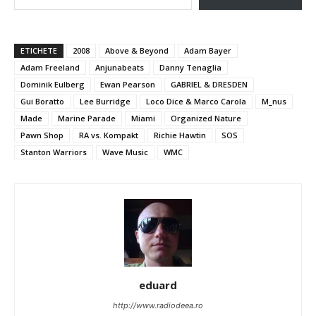
ETICHETE
2008
Above & Beyond
Adam Bayer
Adam Freeland
Anjunabeats
Danny Tenaglia
Dominik Eulberg
Ewan Pearson
GABRIEL & DRESDEN
Gui Boratto
Lee Burridge
Loco Dice & Marco Carola
M_nus
Made
Marine Parade
Miami
Organized Nature
Pawn Shop
RA vs. Kompakt
Richie Hawtin
SOS
Stanton Warriors
Wave Music
WMC
eduard
http://www.radiodeea.ro