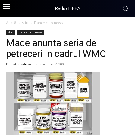
Radio DEEA
Acasă
stiri
Dance club news
stiri
Dance club news
Made anunta seria de
petreceri in cadrul WMC
De către
eduard
-
februarie 7, 2008