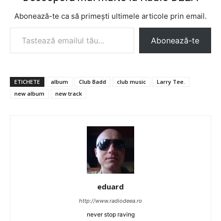
Abonează-te ca să primești ultimele articole prin email.
Tastează emailul tău...
Abonează-te
ETICHETE
album
Club Badd
club music
Larry Tee.
new album
new track
eduard
http://www.radiodeea.ro
never stop raving