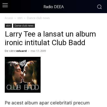
Radio DEEA
Acasă
stiri
Dance club news
stiri
Dance club news
Larry Tee a lansat un album
ironic intitulat Club Badd
De către
eduard
-
mai 17, 2009
Pe acest album apar celebritati precum