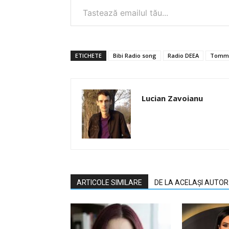
ETICHETE
Bibi Radio song
Radio DEEA
Tommo
Lucian Zavoianu
ARTICOLE SIMILARE
DE LA ACELAȘI AUTOR