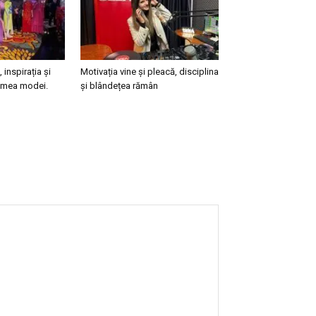
, inspirația și
Motivația vine și pleacă, disciplina
lumea modei.
și blândețea rămân