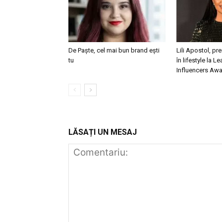
De Paște, cel mai bun brand ești
Lili Apostol, pr
tu
în lifestyle la L
Influencers Aw
LĂSAȚI UN MESAJ