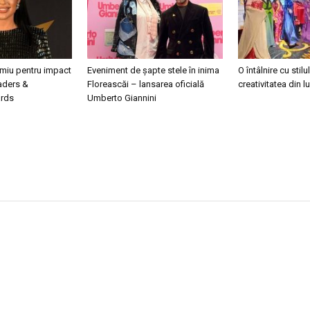
emiu pentru impact
Eveniment de șapte stele în inima
O întâlnire cu stilul
eaders &
Floreascăi – lansarea oficială
creativitatea din 
ards
Umberto Giannini