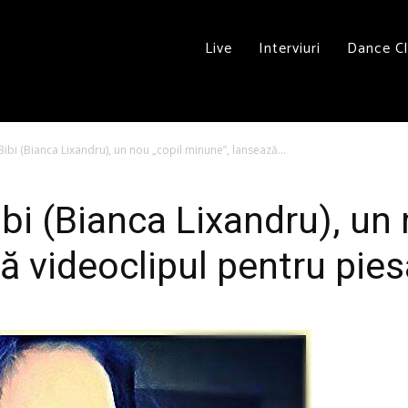
Live
Interviuri
Dance C
Bibi (Bianca Lixandru), un nou „copil minune”, lansează...
ibi (Bianca Lixandru), un 
ă videoclipul pentru pie