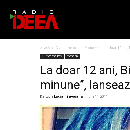
Acasă
Out of the box
Monden
La doar 12 ani, 
Out of the box
Monden
La doar 12 ani, B
minune”, lanseaz
De către
Lucian Zavoianu
-
iulie 14, 2014