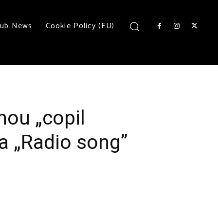
lub News
Cookie Policy (EU)
nou „copil
sa „Radio song”