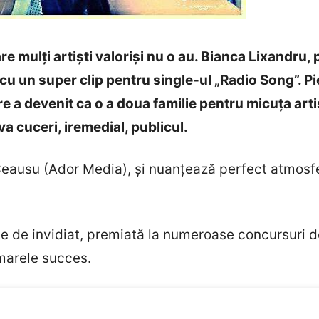
are mulți artiști valoriși nu o au. Bianca Lixandru,
 cu un super clip pentru single-ul „Radio Song”. 
 devenit ca o a doua familie pentru micuța artist
a cuceri, iremedial, publicul.
Ceausu (Ador Media), și nuanțează perfect atmosfera
e de invidiat, premiată la numeroase concursuri de 
 marele succes.