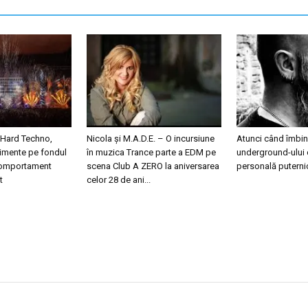
 Hard Techno,
Nicola și M.A.D.E. – O incursiune
Atunci când îmbini
nimente pe fondul
în muzica Trance parte a EDM pe
underground-ului 
 comportament
scena Club A ZERO la aniversarea
personală puterni
t
celor 28 de ani...