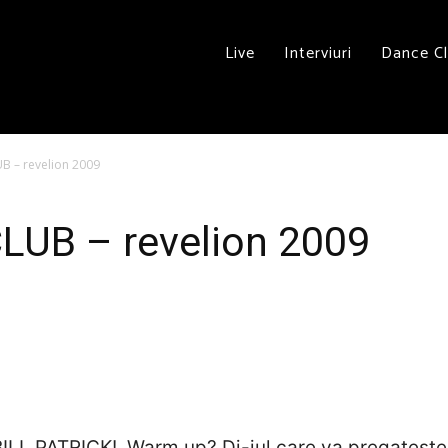
Live
Interviuri
Dance C
B – revelion 2009
UB – revelion 2009
 BILL PATRICK! Warm up? Dj-iul care va pregatest