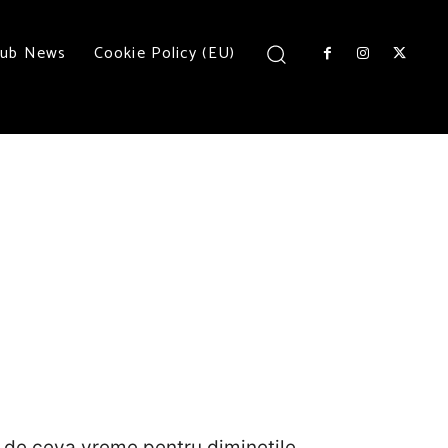
lub News
Cookie Policy (EU)
e de ceva vreme pentru diminetile