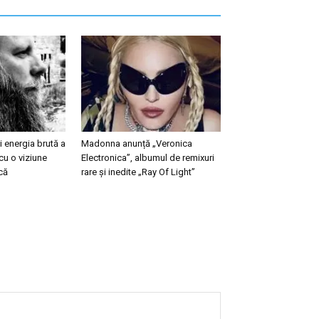
 energia brută a
Madonna anunță „Veronica
cu o viziune
Electronica”, albumul de remixuri
că
rare și inedite „Ray Of Light”