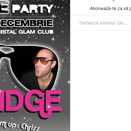
Abonează-te ca să pr
Tastează emailul tău...