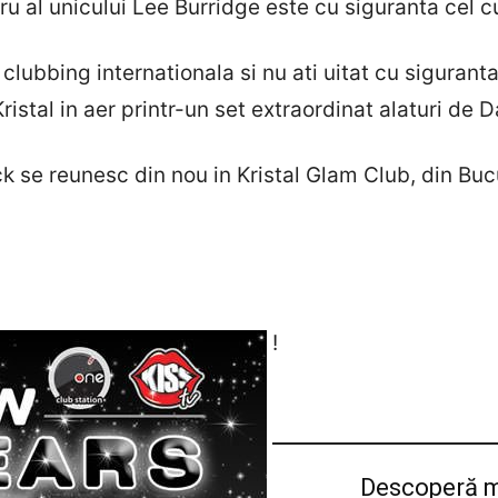
u al unicului Lee Burridge este cu siguranta cel cu 
lubbing internationala si nu ati uitat cu siguranta
stal in aer printr-un set extraordinat alaturi de 
ck se reunesc din nou in Kristal Glam Club, din Buc
!
Descoperă m