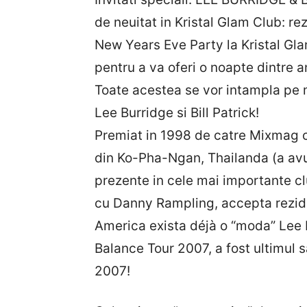
de neuitat in Kristal Glam Club: re
New Years Eve Party la Kristal Gla
pentru a va oferi o noapte dintre a
Toate acestea se vor intampla pe m
Lee Burridge si Bill Patrick!
Premiat in 1998 de catre Mixmag cu 
din Ko-Pha-Ngan, Thailanda (a avut
prezente in cele mai importante c
cu Danny Rampling, accepta reziden
America exista déjà o “moda” Lee B
Balance Tour 2007, a fost ultimul s
2007!