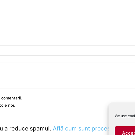
 comentarii.
cole noi.
We use cook
ru a reduce spamul.
Află cum sunt procesate datele
Accep