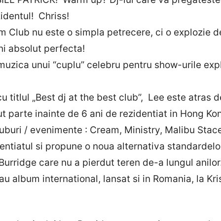
zidentul! Chriss!
m Club nu este o simpla petrecere, ci o explozie d
ni absolut perfecta!
uzica unui “cuplu” celebru pentru show-urile expl
titlul „Best dj at the best club”, Lee este atras d
 parte inainte de 6 ani de rezidentiat in Hong Kon
luburi / evenimente : Cream, Ministry, Malibu Sta
tiatul si propune o noua alternativa standardelor 
urridge care nu a pierdut teren de-a lungul anilor
au album international, lansat si in Romania, la Kr