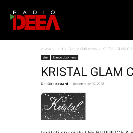
Acasă
stiri
Dance club news
KRISTAL GLAM CLU
stiri
Dance club news
KRISTAL GLAM CL
De către
eduard
-
decembrie 10, 2008
Invitati speciali: LEE BURRIDGE &