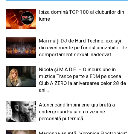
Ibiza domină TOP 100 al cluburilor din
lume
Mai mulți DJ de Hard Techno, excluși
din evenimente pe fondul acuzațiilor de
comportament sexual inadecvat
Nicola și M.A.D.E. – O incursiune în
muzica Trance parte a EDM pe scena
Club A ZERO la aniversarea celor 28 de
ani...
Atunci când îmbini energia brută a
underground-ului cu o viziune
personală puternică
Madonna anunță „Veronica Electronica”,