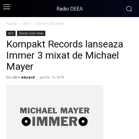
Radio DEEA
Acasă
stiri
Dance club news
stiri
Dance club news
Kompakt Records lanseaza
Immer 3 mixat de Michael
Mayer
De către
eduard
-
aprilie 15, 2010