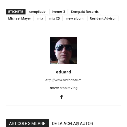
ETICHETE
compilatie
Immer 3
Kompakt Records
Michael Mayer
mix
mix CD
new album
Resident Advisor
eduard
http://www.radiodeea.ro
never stop raving
ARTICOLE SIMILARE
DE LA ACELAȘI AUTOR