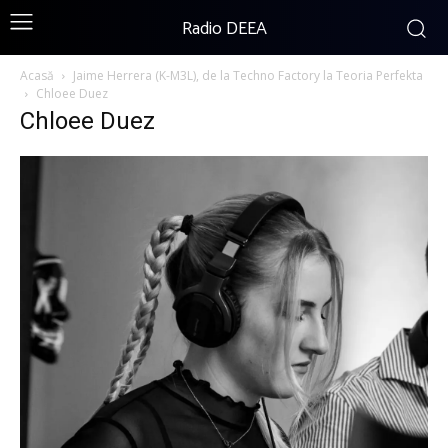
Radio DEEA
Acasă
Jaime Herrera (K-M3L), de la Techno Factory la Teoria Perfekta
Chloee Duez
Chloee Duez