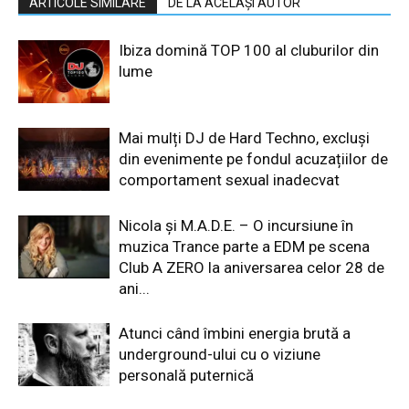
ARTICOLE SIMILARE
DE LA ACELAȘI AUTOR
Ibiza domină TOP 100 al cluburilor din
lume
Mai mulți DJ de Hard Techno, excluși
din evenimente pe fondul acuzațiilor de
comportament sexual inadecvat
Nicola și M.A.D.E. – O incursiune în
muzica Trance parte a EDM pe scena
Club A ZERO la aniversarea celor 28 de
ani...
Atunci când îmbini energia brută a
underground-ului cu o viziune
personală puternică