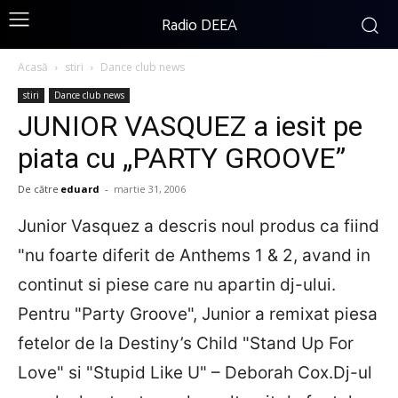
Radio DEEA
Acasă
stiri
Dance club news
stiri
Dance club news
JUNIOR VASQUEZ a iesit pe
piata cu „PARTY GROOVE”
De către
eduard
-
martie 31, 2006
Junior Vasquez a descris noul produs ca fiind
"nu foarte diferit de Anthems 1 & 2, avand in
continut si piese care nu apartin dj-ului.
Pentru "Party Groove", Junior a remixat piesa
fetelor de la Destiny’s Child "Stand Up For
Love" si "Stupid Like U" – Deborah Cox.Dj-ul