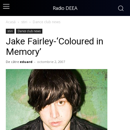
Radio DEEA
Acasă
stiri
Dance club news
stiri
Dance club news
Jake Fairley-‘Coloured in
Memory’
De către
eduard
-
octombrie 2, 2007