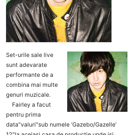
Set-urile sale live
sunt adevarate
performante de a
combina mai multe
genuri muzicale.
Fairley a facut
pentru prima
data"valuri"sub numele ‘Gazebo/Gazelle’
12"la aceiasi casa de productie unde isi