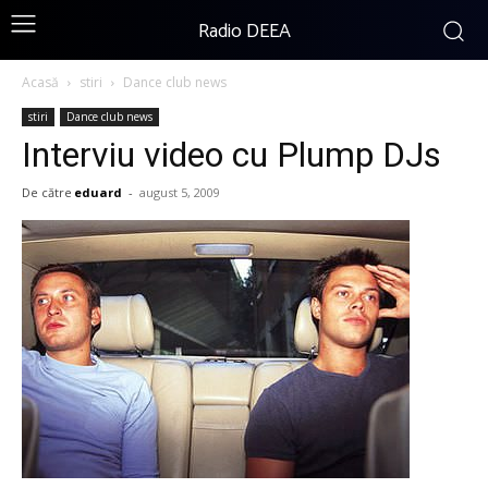
Radio DEEA
Acasă
stiri
Dance club news
stiri
Dance club news
Interviu video cu Plump DJs
De către
eduard
-
august 5, 2009