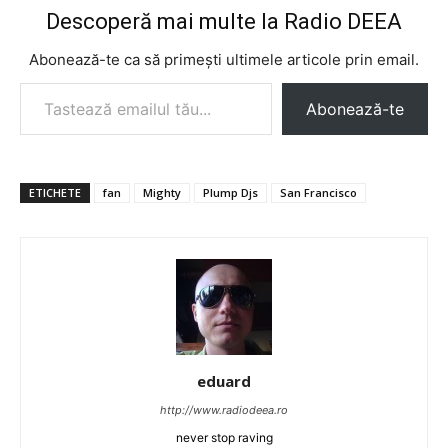
Descoperă mai multe la Radio DEEA
Abonează-te ca să primești ultimele articole prin email.
Tastează emailul tău...
Abonează-te
ETICHETE
fan
Mighty
Plump Djs
San Francisco
eduard
http://www.radiodeea.ro
never stop raving