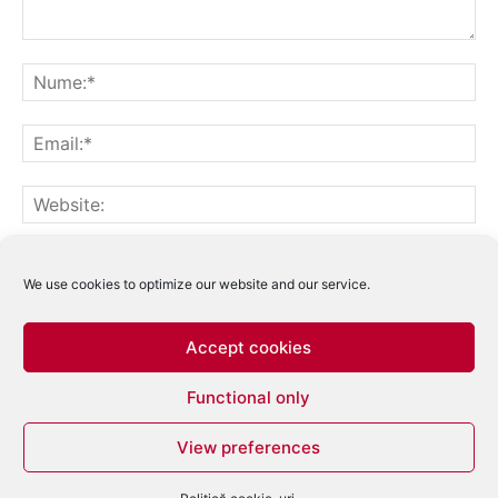
Notifică-mă prin email când sunt publicate alte comentarii.
Notifică-mă prin email când sunt publicate articole noi.
We use cookies to optimize our website and our service.
Accept cookies
Acest site folosește Akismet pentru a reduce
Functional only
spamul.
Află cum sunt procesate datele
comentariilor tale
.
View preferences