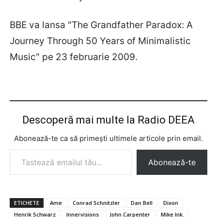
BBE va lansa "The Grandfather Paradox: A
Journey Through 50 Years of Minimalistic
Music" pe 23 februarie 2009.
Descoperă mai multe la Radio DEEA
Abonează-te ca să primești ultimele articole prin email.
Tastează emailul tău...
Abonează-te
ETICHETE
Ame
Conrad Schnitzler
Dan Bell
Dixon
Henrik Schwarz
Innervisions
John Carpenter
Mike Ink.