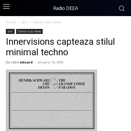
Radio DEEA
Acasă
stiri
Dance club news
stiri
Dance club news
Innervisions capteaza stilul
minimal techno
De către
eduard
-
ianuarie 14, 2009