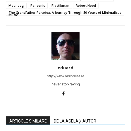
Moondog
Pansonic
Plastikman
Robert Hood
The Grandfather Paradox: A Journey Through 50 Years of Minimalistic
Music
eduard
http://www.radiodeea.ro
never stop raving
ARTICOLE SIMILARE
DE LA ACELAȘI AUTOR