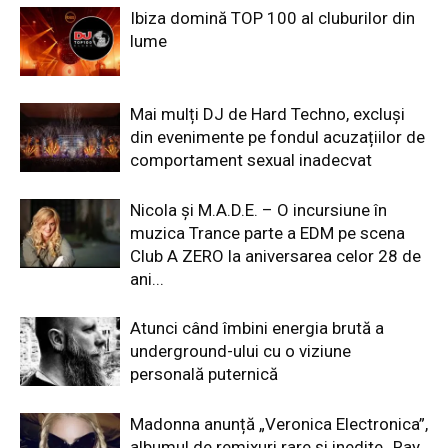
Ibiza domină TOP 100 al cluburilor din
lume
Mai mulți DJ de Hard Techno, excluși
din evenimente pe fondul acuzațiilor de
comportament sexual inadecvat
Nicola și M.A.D.E. – O incursiune în
muzica Trance parte a EDM pe scena
Club A ZERO la aniversarea celor 28 de
ani...
Atunci când îmbini energia brută a
underground-ului cu o viziune
personală puternică
Madonna anunță „Veronica Electronica”,
albumul de remixuri rare și inedite „Ray