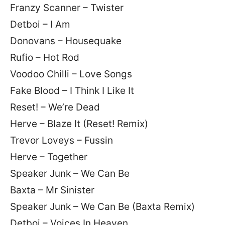
Franzy Scanner – Twister
Detboi – I Am
Donovans – Housequake
Rufio – Hot Rod
Voodoo Chilli – Love Songs
Fake Blood – I Think I Like It
Reset! – We’re Dead
Herve – Blaze It (Reset! Remix)
Trevor Loveys – Fussin
Herve – Together
Speaker Junk – We Can Be
Baxta – Mr Sinister
Speaker Junk – We Can Be (Baxta Remix)
Detboi – Voices In Heaven