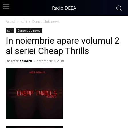
Radio DEEA
Acasă
stiri
Dance club news
stiri
Dance club news
In noiembrie apare volumul 2
al seriei Cheap Thrills
De către
eduard
-
octombrie 6, 2010