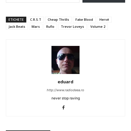
ETICHETE
C.R.S.T
Cheap Thrills
Fake Blood
Hervé
Jack Beats
Mars
Rufio
Trevor Loveys
Volume 2
eduard
http://www.radiodeea.ro
never stop raving