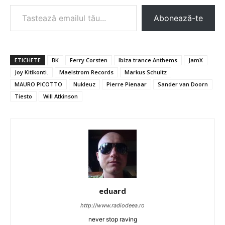
Tastează emailul tău...
Abonează-te
ETICHETE
BK
Ferry Corsten
Ibiza trance Anthems
JamX
Joy Kitikonti.
Maelstrom Records
Markus Schultz
MAURO PICOTTO
Nukleuz
Pierre Pienaar
Sander van Doorn
Tiesto
Will Atkinson
eduard
http://www.radiodeea.ro
never stop raving