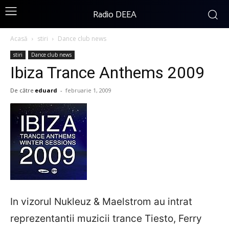
Radio DEEA
Acasă
stiri
Dance club news
stiri
Dance club news
Ibiza Trance Anthems 2009
De către
eduard
-
februarie 1, 2009
In vizorul Nukleuz & Maelstrom au intrat
reprezentantii muzicii trance Tiesto, Ferry