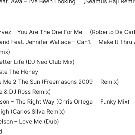
Feat. Awa – I’ve Been Looking (Seamus Haji Remi
orvez – You Are The One For Me (Roberto De Carlo
nd Feat. Jennifer Wallace – Can’t Make It Thru 
mix)
etter Life (DJ Neo Club Mix)
aste The Honey
Take Me 2 The Sun (Freemasons 2009 Remix)
e & DJ Ross Remix)
son – The Right Way (Chris Ortega Funky Mix)
High (Carlos Silva Remix)
Nelson – Love Me (Dub)
d