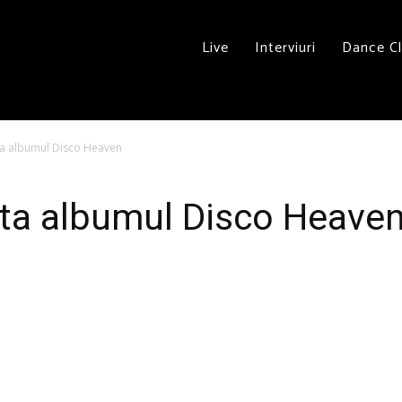
Live
Interviuri
Dance C
ta albumul Disco Heaven
nta albumul Disco Heave