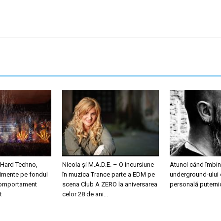
 Hard Techno,
Nicola și M.A.D.E. – O incursiune
Atunci când îmbini
nimente pe fondul
în muzica Trance parte a EDM pe
underground-ului 
 comportament
scena Club A ZERO la aniversarea
personală puterni
t
celor 28 de ani...