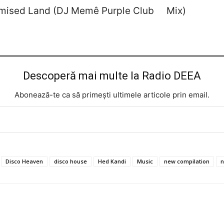
Promised Land (DJ Memê Purple Club Mix)
Descoperă mai multe la Radio DEEA
Abonează-te ca să primești ultimele articole prin email.
Disco Heaven
disco house
Hed Kandi
Music
new compilation
n