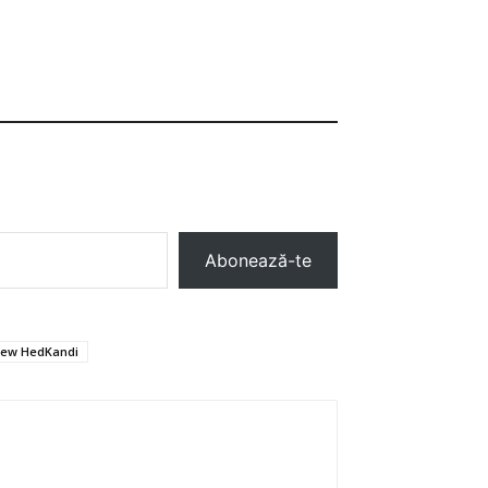
Abonează-te
ew HedKandi