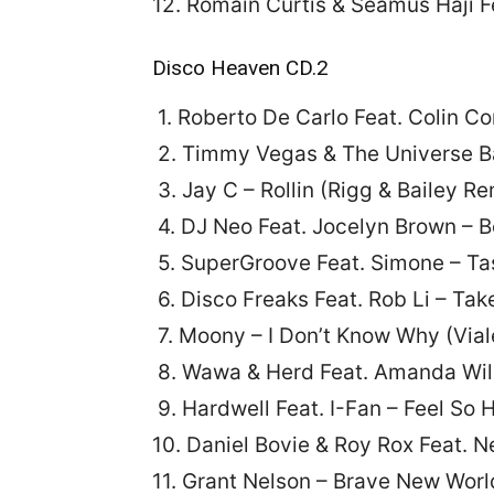
12. Romain Curtis & Seamus Haji 
Disco Heaven CD.2
1. Roberto De Carlo Feat. Colin C
2. Timmy Vegas & The Universe Ba
3. Jay C – Rollin (Rigg & Bailey Re
4. DJ Neo Feat. Jocelyn Brown – B
5. SuperGroove Feat. Simone – T
6. Disco Freaks Feat. Rob Li – 
7. Moony – I Don’t Know Why (Vial
8. Wawa & Herd Feat. Amanda Wil
9. Hardwell Feat. I-Fan – Feel So 
10. Daniel Bovie & Roy Rox Feat. 
11. Grant Nelson – Brave New Worl