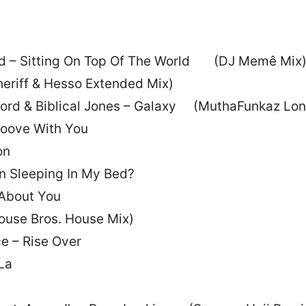
nd – Sitting On Top Of The World (DJ Memê Mix
heriff & Hesso Extended Mix)
Ford & Biblical Jones – Galaxy (MuthaFunkaz Lon
roove With You
on
n Sleeping In My Bed?
 About You
ouse Bros. House Mix)
e – Rise Over
La