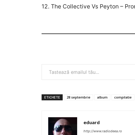
12. The Collective Vs Peyton – 
Tastează emailul tău...
ETICHETE
28 septembrie
album
compilatie
eduard
http://www.radiodeea.ro