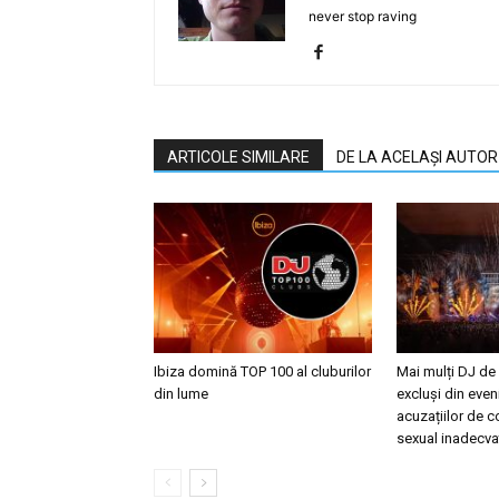
never stop raving
ARTICOLE SIMILARE
DE LA ACELAȘI AUTOR
Ibiza domină TOP 100 al cluburilor
Mai mulți DJ de
din lume
excluși din eve
acuzațiilor de
sexual inadecva