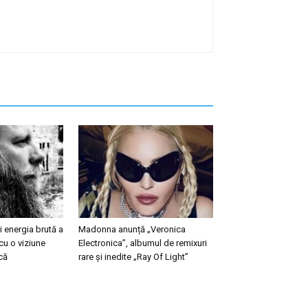
 energia brută a
Madonna anunță „Veronica
cu o viziune
Electronica”, albumul de remixuri
că
rare și inedite „Ray Of Light”