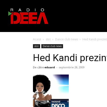
Acasă
stiri
Dance club news
Hed Kandi prezin
stiri
Dance club news
Hed Kandi prezi
De către
eduard
-
septembrie 28, 2009