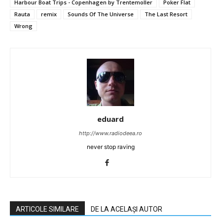
Harbour Boat Trips - Copenhagen by Trentemoller
Poker Flat
Rauta
remix
Sounds Of The Universe
The Last Resort
Wrong
eduard
http://www.radiodeea.ro
never stop raving
ARTICOLE SIMILARE
DE LA ACELAȘI AUTOR