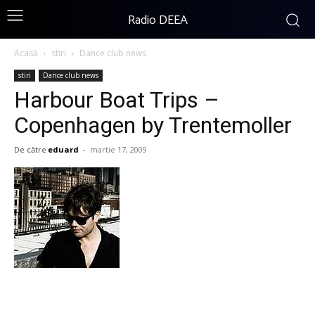
Radio DEEA
Acasă
stiri
Dance club news
stiri
Dance club news
Harbour Boat Trips –
Copenhagen by Trentemoller
De către
eduard
-
martie 17, 2009