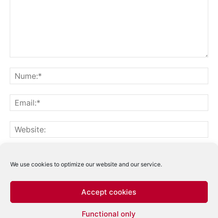
Notifică-mă prin email când sunt publicate alte comentarii.
Notifică-mă prin email când sunt publicate articole noi.
We use cookies to optimize our website and our service.
Accept cookies
Acest site folosește Akismet pentru a reduce
Functional only