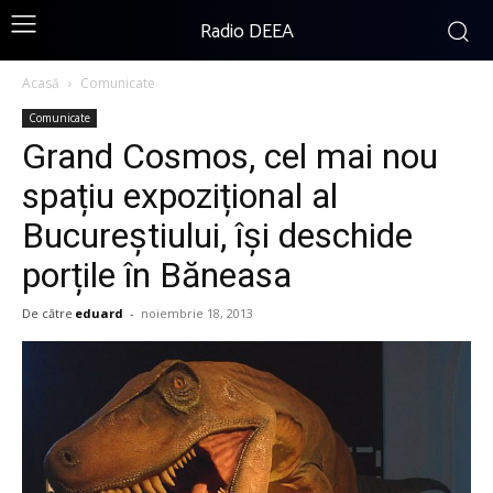
Radio DEEA
Acasă
Comunicate
Comunicate
Grand Cosmos, cel mai nou
spațiu expozițional al
Bucureștiului, își deschide
porțile în Băneasa
De către
eduard
-
noiembrie 18, 2013