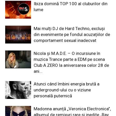
Ibiza domină TOP 100 al cluburilor din
lume
Mai mulți DJ de Hard Techno, excluși
din evenimente pe fondul acuzațiilor de
comportament sexual inadecvat
Nicola și M.A.D.E. – O incursiune în
muzica Trance parte a EDM pe scena
Club A ZERO la aniversarea celor 28 de
ani...
Atunci când îmbini energia brută a
underground-ului cu o viziune
personală puternică
Madonna anunță „Veronica Electronica”,
albumul de remixuri rare și inedite „Ray