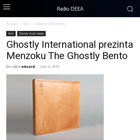
Radio DEEA
Acasă
stiri
Dance club news
stiri
Dance club news
Ghostly International prezinta
Menzoku The Ghostly Bento
De către
eduard
-
iulie 6, 2010