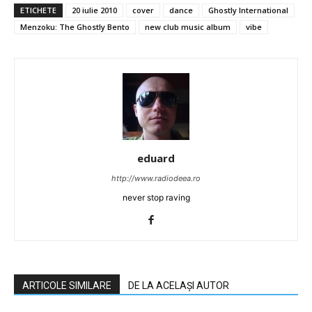
ETICHETE
20 iulie 2010
cover
dance
Ghostly International
Menzoku: The Ghostly Bento
new club music album
vibe
eduard
http://www.radiodeea.ro
never stop raving
ARTICOLE SIMILARE
DE LA ACELAȘI AUTOR